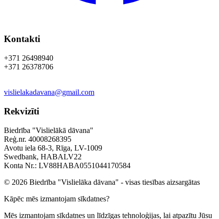
Kontakti
+371 26498940
+371 26378706
vislielakadavana@gmail.com
Rekvizīti
Biedrība "Vislielākā dāvana"
Reģ.nr. 40008268395
Avotu iela 68-3, Rīga, LV-1009
Swedbank, HABALV22
Konta Nr.: LV88HABA0551044170584
© 2026 Biedrība "Vislielāka dāvana" - visas tiesības aizsargātas
Kāpēc mēs izmantojam sīkdatnes?
Mēs izmantojam sīkdatnes un līdzīgas tehnoloģijas, lai atpazītu Jūsu