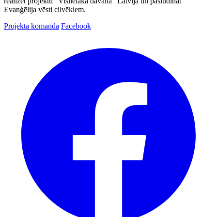
realizēt projektu "Vislielākā dāvana" Latvijā un pasludināt
Evanģēlija vēsti cilvēkiem.
Projekta komanda
Facebook